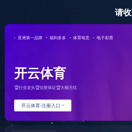
首页
企业概况
业绩